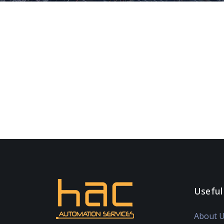
Useful
About 